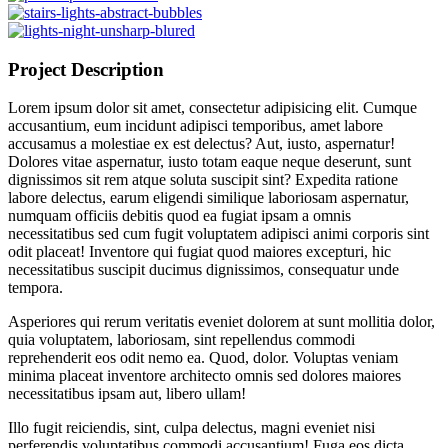
Project Description
Lorem ipsum dolor sit amet, consectetur adipisicing elit. Cumque
accusantium, eum incidunt adipisci temporibus, amet labore
accusamus a molestiae ex est delectus? Aut, iusto, aspernatur!
Dolores vitae aspernatur, iusto totam eaque neque deserunt, sunt
dignissimos sit rem atque soluta suscipit sint? Expedita ratione
labore delectus, earum eligendi similique laboriosam aspernatur,
numquam officiis debitis quod ea fugiat ipsam a omnis
necessitatibus sed cum fugit voluptatem adipisci animi corporis sint
odit placeat! Inventore qui fugiat quod maiores excepturi, hic
necessitatibus suscipit ducimus dignissimos, consequatur unde
tempora.
Asperiores qui rerum veritatis eveniet dolorem at sunt mollitia dolor,
quia voluptatem, laboriosam, sint repellendus commodi
reprehenderit eos odit nemo ea. Quod, dolor. Voluptas veniam
minima placeat inventore architecto omnis sed dolores maiores
necessitatibus ipsam aut, libero ullam!
Illo fugit reiciendis, sint, culpa delectus, magni eveniet nisi
perferendis voluptatibus commodi accusantium! Fuga eos dicta