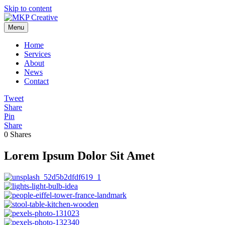
Skip to content
Menu
Home
Services
About
News
Contact
Tweet
Share
Pin
Share
0
Shares
Lorem Ipsum Dolor Sit Amet